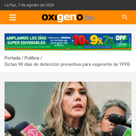
Skip
La Paz, 7 de agosto de 2026
to
content
A
d
v
Portada
Política
e
Dictan 90 días de detención preventiva para exgerente de YPFB
r
t
i
s
e
m
e
n
t