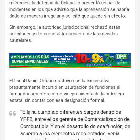
miércoles, la defensa de Delgadillo presentó un par de
incidentes en los que advirtió que la aprehensión se habría
dado de manera irregular y solicitó que quede sin efecto.
Sin embargo, la autoridad jurisdiccional rechazó estas
solicitudes y dio curso al tratamiento de las medidas
cautelares.
A
d
v
El fiscal Daniel Ortuño sostuvo que la exejecutiva
e
presuntamente incurrió en usurpación de funciones al
r
firmar documentos como vicepresidenta de la petrolera
t
estatal sin contar con esa designación formal.
i
“Ella ha cumplido diferentes cargos dentro de
s
YPFB, entre ellos gerente de Comercialización de
e
Combustible. Y en el desarrollo de esa función, de
m
acuerdo a los elementos recolectados, venía
e