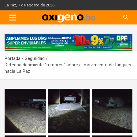
Skip
La Paz, 7 de agosto de 2026
to
content
A
d
v
Portada
Seguridad
e
Defensa desmiente “rumores” sobre el movimiento de tanques
r
hacia La Paz
t
i
s
e
m
e
n
t