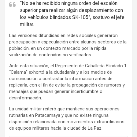
e
“No se ha recibido ninguna orden del escalón
superior para realizar algún desplazamiento con
r
los vehículos blindados SK-105”, sostuvo el jefe
t
militar.
i
s
Las versiones difundidas en redes sociales generaron
preocupación y especulación entre algunos sectores de la
e
población, en un contexto marcado por la rápida
m
viralización de contenidos no verificados.
e
Ante esta situación, el Regimiento de Caballería Blindado 1
n
“Calama” exhortó a la ciudadanía y a los medios de
t
comunicación a contrastar la información antes de
:
replicarla, con el fin de evitar la propagación de rumores y
mensajes que puedan generar incertidumbre o
desinformación.
La unidad militar reiteró que mantiene sus operaciones
rutinarias en Patacamaya y que no existe ninguna
disposición relacionada con movimientos extraordinarios
de equipos militares hacia la ciudad de La Paz.