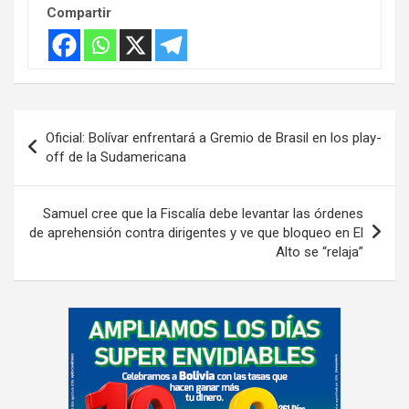
Compartir
Navegación
Oficial: Bolívar enfrentará a Gremio de Brasil en los play-
de
off de la Sudamericana
entradas
Samuel cree que la Fiscalía debe levantar las órdenes
de aprehensión contra dirigentes y ve que bloqueo en El
Alto se “relaja”
A
d
v
e