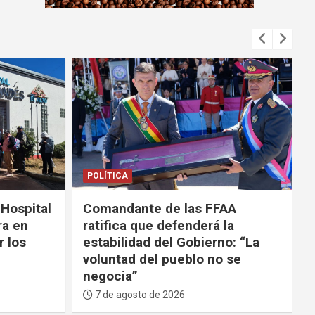
m
e
n
t
:
POLÍTICA
SEGURIDAD
AA
Tras ola de violencia, el
la
Gobierno anuncia que
o: “La
participará de la Coalición de
 se
las Américas contra los
carteles
7 de agosto de 2026