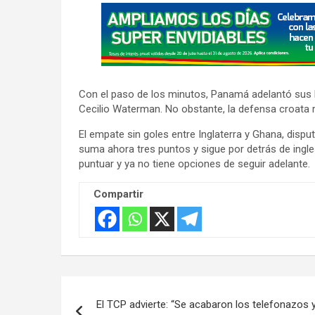
A
d
v
e
r
Con el paso de los minutos, Panamá adelantó sus l
t
Cecilio Waterman. No obstante, la defensa croata re
i
El empate sin goles entre Inglaterra y Ghana, disp
s
suma ahora tres puntos y sigue por detrás de ing
e
puntuar y ya no tiene opciones de seguir adelante.
m
e
Compartir
n
t
:
Navegación
El TCP advierte: “Se acabaron los telefonazos y