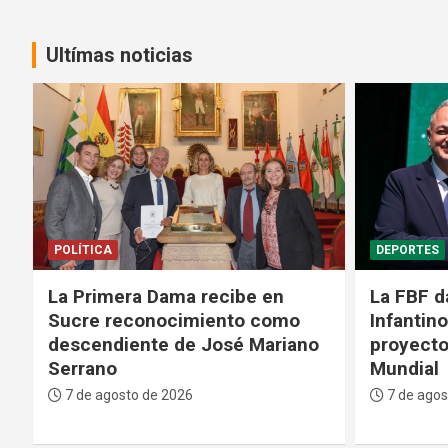
Ultímas noticias
DEPORTES
GENTE
La FBF da su respaldo a
Médicos 
Infantino tras su fallido
Bolivian
proyecto para privatizar el
fase crít
Mundial
paciente
7 de agosto de 2026
7 de agos