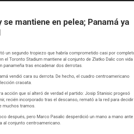
 y se mantiene en pelea; Panamá ya
l
itó un segundo tropiezo que habría comprometido casi por complet
 en el Toronto Stadium mantiene al conjunto de Zlatko Dalic con vida
ción panameña tras encadenar dos derrotas.
namá vendió cara su derrota. De hecho, el cuadro centroamericano
lección craoata.
era acción que sí alteró de verdad el partido: Josip Stanisic progesó
ir, recién incorporado tras el descanso, remató a la red para decidir
te muchos tramos.
 poco después, pero Marco Pasalic desperdició un mano a mano ante
a al conjunto centroamericano.