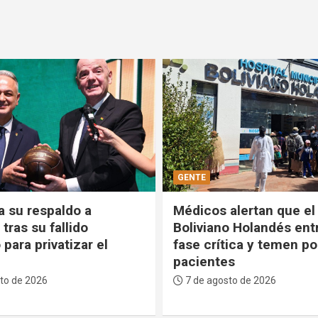
POLÍTICA
alertan que el Hospital
Comandante de las FF
o Holandés entra en
ratifica que defenderá 
ica y temen por los
estabilidad del Gobiern
s
voluntad del pueblo no
negocia”
to de 2026
7 de agosto de 2026