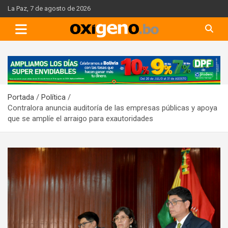
Skip
La Paz, 7 de agosto de 2026
to
content
A
d
v
Portada
Política
e
Contralora anuncia auditoría de las empresas públicas y apoya
r
que se amplíe el arraigo para exautoridades
t
i
s
e
m
e
n
t