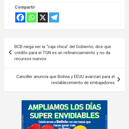
Compartir
Navegación
BCB niega ser la “caja chica” del Gobierno, dice que
de
crédito para el TGN es un refinanciamiento y no da
recursos nuevos
entradas
Canciller anuncia que Bolivia y EEUU avanzan para el
restablecimiento de embajadores
A
d
v
e