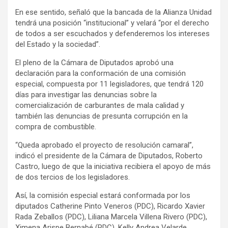
v
En ese sentido, señaló que la bancada de la Alianza Unidad
e
tendrá una posición “institucional” y velará “por el derecho
r
de todos a ser escuchados y defenderemos los intereses
t
del Estado y la sociedad”.
i
El pleno de la Cámara de Diputados aprobó una
s
declaración para la conformación de una comisión
e
especial, compuesta por 11 legisladores, que tendrá 120
m
días para investigar las denuncias sobre la
comercialización de carburantes de mala calidad y
e
también las denuncias de presunta corrupción en la
n
compra de combustible.
t
“Queda aprobado el proyecto de resolución camaral”,
:
indicó el presidente de la Cámara de Diputados, Roberto
Castro, luego de que la iniciativa recibiera el apoyo de más
de dos tercios de los legisladores.
Así, la comisión especial estará conformada por los
diputados Catherine Pinto Veneros (PDC), Ricardo Xavier
Rada Zeballos (PDC), Liliana Marcela Villena Rivero (PDC),
Ximena Arispe Bernabé (PDC), Kelly Andrea Velarde