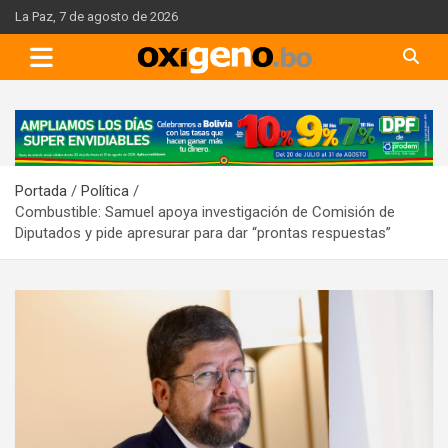
Skip
La Paz, 7 de agosto de 2026
to
content
A
d
v
Portada
Política
e
Combustible: Samuel apoya investigación de Comisión de
r
Diputados y pide apresurar para dar “prontas respuestas”
t
i
s
e
m
e
n
t