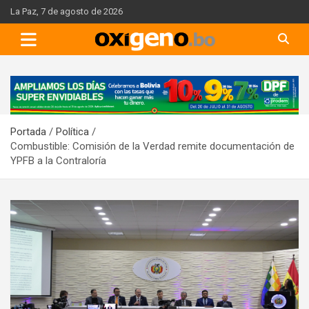
Skip
La Paz, 7 de agosto de 2026
to
content
A
d
v
Portada
Política
e
Combustible: Comisión de la Verdad remite documentación de
r
YPFB a la Contraloría
t
i
s
e
m
e
n
t