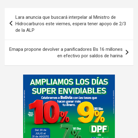
Navegación
Lara anuncia que buscará interpelar al Ministro de
de
Hidrocarburos este viernes, espera tener apoyo de 2/3
de la ALP
entradas
Emapa propone devolver a panificadores Bs 16 millones
en efectivo por saldos de harina
A
d
v
e
r
t
i
s