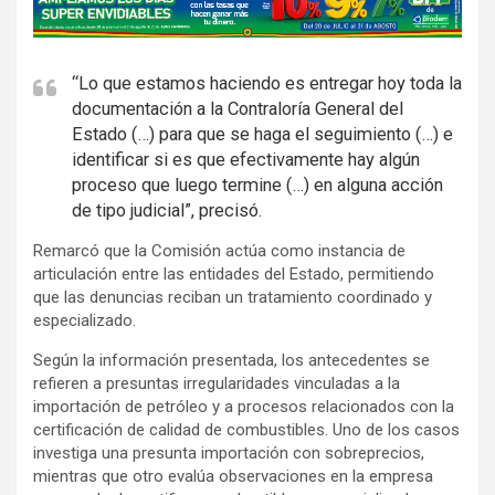
d
v
e
“Lo que estamos haciendo es entregar hoy toda la
documentación a la Contraloría General del
r
Estado (…) para que se haga el seguimiento (…) e
t
identificar si es que efectivamente hay algún
i
proceso que luego termine (…) en alguna acción
s
de tipo judicial”, precisó.
e
Remarcó que la Comisión actúa como instancia de
m
articulación entre las entidades del Estado, permitiendo
e
que las denuncias reciban un tratamiento coordinado y
n
especializado.
t
Según la información presentada, los antecedentes se
:
refieren a presuntas irregularidades vinculadas a la
importación de petróleo y a procesos relacionados con la
certificación de calidad de combustibles. Uno de los casos
investiga una presunta importación con sobreprecios,
mientras que otro evalúa observaciones en la empresa