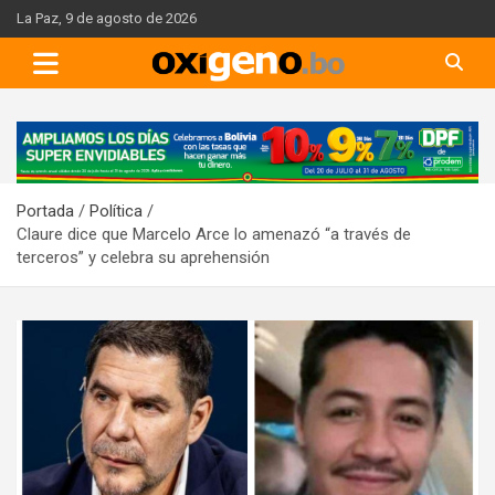
Skip
La Paz, 9 de agosto de 2026
to
content
A
d
v
Portada
Política
e
Claure dice que Marcelo Arce lo amenazó “a través de
r
terceros” y celebra su aprehensión
t
i
s
e
m
e
n
t