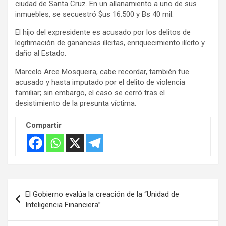
ciudad de Santa Cruz. En un allanamiento a uno de sus
e
inmuebles, se secuestró $us 16.500 y Bs 40 mil.
m
El hijo del expresidente es acusado por los delitos de
e
legitimación de ganancias ilícitas, enriquecimiento ilícito y
n
daño al Estado.
t
Marcelo Arce Mosqueira, cabe recordar, también fue
:
acusado y hasta imputado por el delito de violencia
familiar; sin embargo, el caso se cerró tras el
desistimiento de la presunta víctima.
Compartir
Navegación
El Gobierno evalúa la creación de la “Unidad de
de
Inteligencia Financiera”
entradas