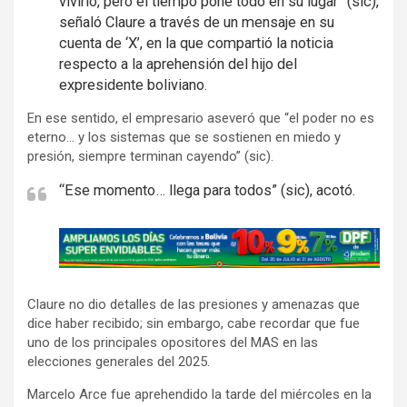
vivirlo, pero el tiempo pone todo en su lugar” (sic),
señaló Claure a través de un mensaje en su
cuenta de ‘X’, en la que compartió la noticia
respecto a la aprehensión del hijo del
expresidente boliviano.
En ese sentido, el empresario aseveró que “el poder no es
eterno… y los sistemas que se sostienen en miedo y
presión, siempre terminan cayendo” (sic).
“Ese momento… llega para todos” (sic), acotó.
A
d
v
Claure no dio detalles de las presiones y amenazas que
e
dice haber recibido; sin embargo, cabe recordar que fue
r
uno de los principales opositores del MAS en las
t
elecciones generales del 2025.
i
Marcelo Arce fue aprehendido la tarde del miércoles en la
s