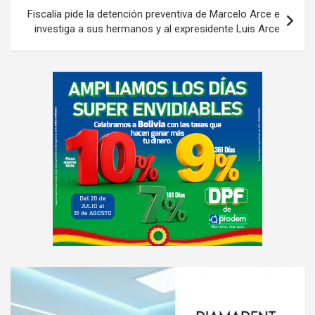
Fiscalía pide la detención preventiva de Marcelo Arce e
investiga a sus hermanos y al expresidente Luis Arce
A
d
v
e
r
t
i
s
e
m
e
A
n
d
t
v