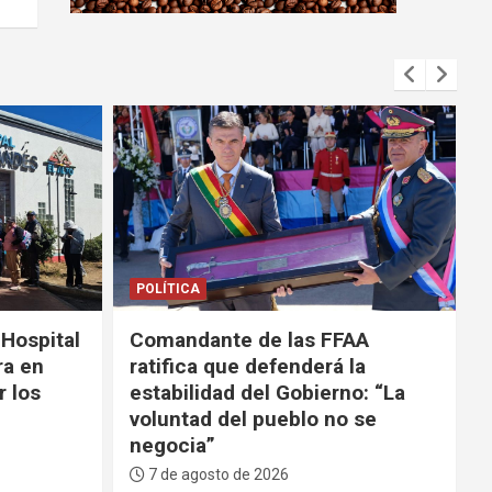
m
e
n
t
:
POLÍTICA
SEGURIDAD
AA
Tras ola de violencia, el
la
Gobierno anuncia que
o: “La
participará de la Coalición de
 se
las Américas contra los
carteles
7 de agosto de 2026