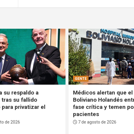
POLÍTICA
alertan que el Hospital
Comandante de las FF
o Holandés entra en
ratifica que defenderá 
ica y temen por los
estabilidad del Gobiern
s
voluntad del pueblo no
negocia”
to de 2026
7 de agosto de 2026