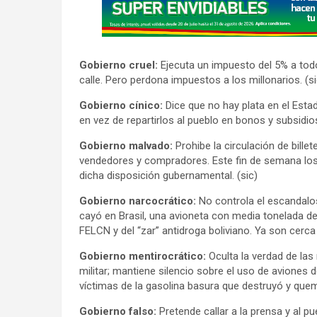
d
v
e
r
Gobierno cruel:
Ejecuta un impuesto del 5% a todo
t
calle. Pero perdona impuestos a los millonarios. (si
i
Gobierno cínico:
Dice que no hay plata en el Esta
s
en vez de repartirlos al pueblo en bonos y subsidios
e
Gobierno malvado:
m
Prohibe la circulación de bil
vendedores y compradores. Este fin de semana los
e
dicha disposición gubernamental. (sic)
n
Gobierno narcocrático:
t
No controla el escandalos
cayó en Brasil, una avioneta con media tonelada de
:
FELCN y del “zar” antidroga boliviano. Ya son cerca 
Gobierno mentirocrático:
Oculta la verdad de las
militar; mantiene silencio sobre el uso de aviones 
víctimas de la gasolina basura que destruyó y quem
Gobierno falso:
Pretende callar a la prensa y al pu