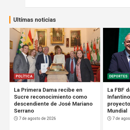
entradas
Ultímas noticias
DEPORTES
GENTE
La FBF da su respaldo a
Médicos 
Infantino tras su fallido
Bolivian
proyecto para privatizar el
fase crít
Mundial
paciente
7 de agosto de 2026
7 de agos