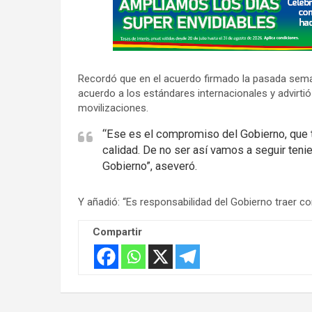
d
v
e
r
Recordó que en el acuerdo firmado la pasada sema
t
acuerdo a los estándares internacionales y advirti
i
movilizaciones.
s
“Ese es el compromiso del Gobierno, que t
e
calidad. De no ser así vamos a seguir teni
m
Gobierno”, aseveró.
e
n
Y añadió: “Es responsabilidad del Gobierno traer co
t
:
Compartir