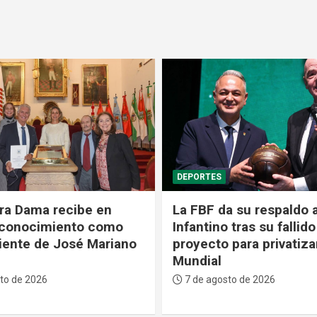
GENTE
a su respaldo a
Médicos alertan que el
 tras su fallido
Boliviano Holandés ent
para privatizar el
fase crítica y temen po
pacientes
to de 2026
7 de agosto de 2026