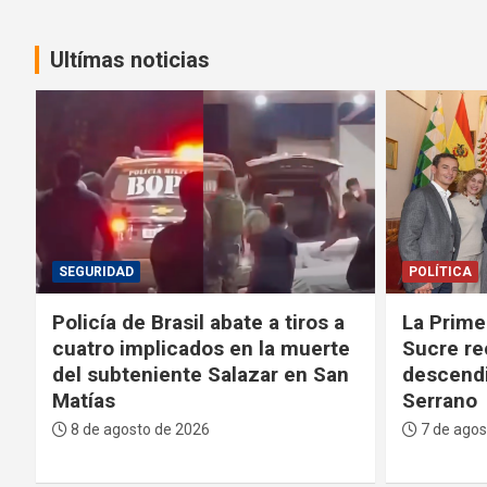
Ultímas noticias
POLÍTICA
DEPORTES
La Primera Dama recibe en
La FBF d
Sucre reconocimiento como
Infantino
descendiente de José Mariano
proyecto 
Serrano
Mundial
7 de agosto de 2026
7 de agos