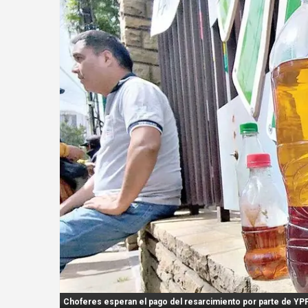
n
t
:
Choferes esperan el pago del resarcimiento por parte de YP