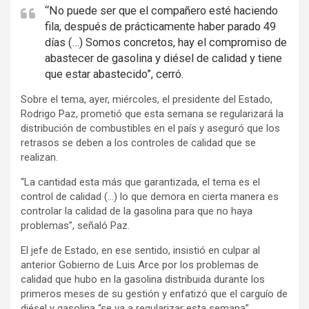
“No puede ser que el compañero esté haciendo
i
fila, después de prácticamente haber parado 49
s
días (…) Somos concretos, hay el compromiso de
e
abastecer de gasolina y diésel de calidad y tiene
m
que estar abastecido”, cerró.
e
Sobre el tema, ayer, miércoles, el presidente del Estado,
n
Rodrigo Paz, prometió que esta semana se regularizará la
t
distribución de combustibles en el país y aseguró que los
:
retrasos se deben a los controles de calidad que se
realizan.
“La cantidad esta más que garantizada, el tema es el
control de calidad (…) lo que demora en cierta manera es
controlar la calidad de la gasolina para que no haya
problemas”, señaló Paz.
El jefe de Estado, en ese sentido, insistió en culpar al
anterior Gobierno de Luis Arce por los problemas de
calidad que hubo en la gasolina distribuida durante los
primeros meses de su gestión y enfatizó que el carguío de
diésel y gasolina “se va a regularizar esta semana”.