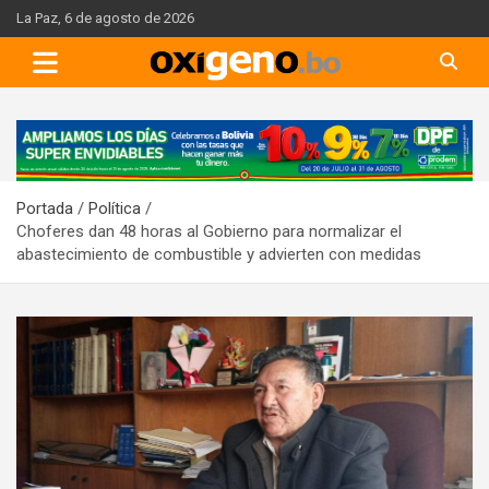
Skip
La Paz, 6 de agosto de 2026
to
content
A
d
v
Portada
Política
e
Choferes dan 48 horas al Gobierno para normalizar el
r
abastecimiento de combustible y advierten con medidas
t
i
s
e
m
e
n
t