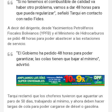
“Si no tenemos el combustible de calidad va
haber otro problema, vamos a dar 48 horas para
que pueda regularizar”, señaló Tarqui en contacto
con radio Fides.
A decir del dirigente, desde Yacimientos Petrolíferos
Fiscales Bolivianos (YPFB) y el Ministerio de Hidrocarburos
se pidió 48 horas para poder abastecer a las estaciones
de servicio.
“El Gobierno ha pedido 48 horas para poder
garantizar, las colas tienen que bajar al mínimo”,
advirtió.
A
d
v
Tarqui reclamó que los choferes tuvieron que aguantar un
e
paro de 50 días, trabajando al mínimo, y ahora deben hacer
r
largas de cola para poder cargarse de diésel o gasolina.
t