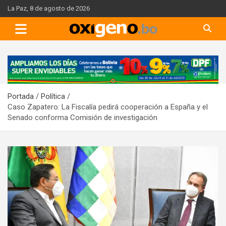
Skip
La Paz, 8 de agosto de 2026
to
content
A
d
v
Portada
Política
e
Caso Zapatero: La Fiscalía pedirá cooperación a España y el
r
Senado conforma Comisión de investigación
t
i
s
e
m
e
n
t