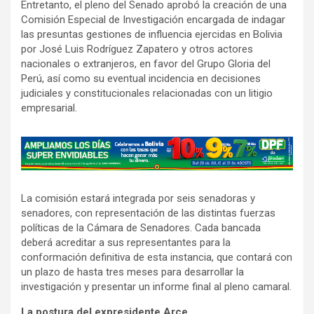
Entretanto, el pleno del Senado aprobó la creación de una
Comisión Especial de Investigación encargada de indagar
las presuntas gestiones de influencia ejercidas en Bolivia
por José Luis Rodríguez Zapatero y otros actores
nacionales o extranjeros, en favor del Grupo Gloria del
Perú, así como su eventual incidencia en decisiones
judiciales y constitucionales relacionadas con un litigio
empresarial.
A
d
v
La comisión estará integrada por seis senadoras y
e
senadores, con representación de las distintas fuerzas
r
políticas de la Cámara de Senadores. Cada bancada
t
deberá acreditar a sus representantes para la
i
conformación definitiva de esta instancia, que contará con
s
un plazo de hasta tres meses para desarrollar la
investigación y presentar un informe final al pleno camaral.
e
m
La postura del expresidente Arce