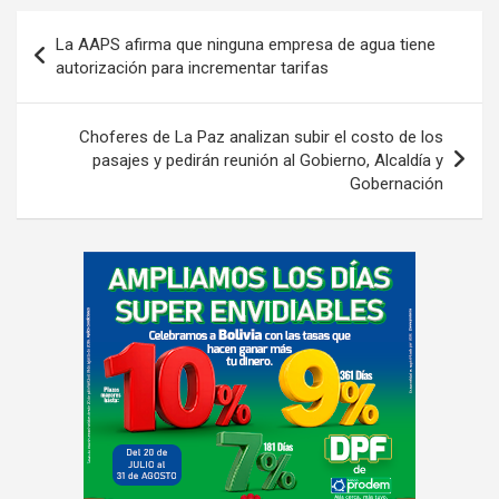
Navegación
La AAPS afirma que ninguna empresa de agua tiene
de
autorización para incrementar tarifas
entradas
Choferes de La Paz analizan subir el costo de los
pasajes y pedirán reunión al Gobierno, Alcaldía y
Gobernación
A
d
v
e
r
t
i
s
e