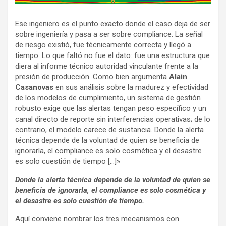
v
Ese ingeniero es el punto exacto donde el caso deja de ser
e
sobre ingeniería y pasa a ser sobre compliance. La señal
r
de riesgo existió, fue técnicamente correcta y llegó a
t
tiempo. Lo que faltó no fue el dato: fue una estructura que
i
diera al informe técnico autoridad vinculante frente a la
s
presión de producción. Como bien argumenta
Alain
Casanovas
en sus análisis sobre la madurez y efectividad
e
de los modelos de cumplimiento, un sistema de gestión
m
robusto exige que las alertas tengan peso específico y un
e
canal directo de reporte sin interferencias operativas; de lo
n
contrario, el modelo carece de sustancia. Donde la alerta
técnica depende de la voluntad de quien se beneficia de
t
ignorarla, el compliance es solo cosmética y el desastre
:
es solo cuestión de tiempo […]»
Donde la alerta técnica depende de la voluntad de quien se
beneficia de ignorarla, el compliance es solo cosmética y
el desastre es solo cuestión de tiempo.
Aquí conviene nombrar los tres mecanismos con