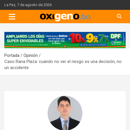
Skip
La Paz, 7 de agosto de 2026
to
content
A
d
v
Portada
Opinión
e
Caso Rana Plaza: cuando no ver el riesgo es una decisión, no
r
un accidente
t
i
s
e
m
e
n
t