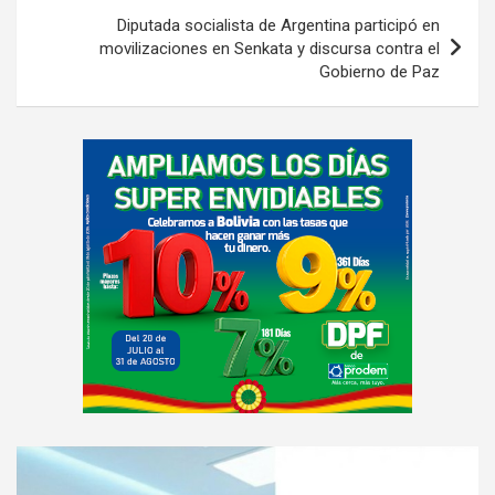
Diputada socialista de Argentina participó en
movilizaciones en Senkata y discursa contra el
Gobierno de Paz
A
d
v
e
r
t
i
s
e
m
e
A
n
d