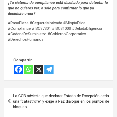
¿Tu sistema de compliance está diseñado para detectar lo
que no quieres ver, o solo para confirmar lo que ya
decidiste creer?
#RanaPlaza #CegueraMotivada #MiopíaÉtica
#Compliance #ISO37301 #ISO31000 #DebidaDiligencia
#CadenaDeSuministro #GobiernoCorporativo
#DerechosHumanos
· · ·
Compartir
Navegación
La COB advierte que declarar Estado de Excepción sería
de
una “catástrofe” y exige a Paz dialogar en los puntos de
bloqueo
entradas