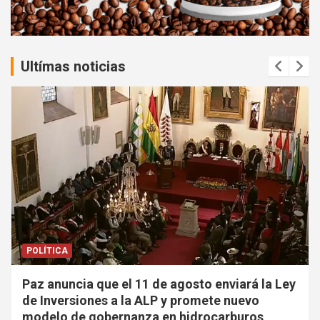
n
t
:
Ultímas noticias
POLÍTICA
Paz anuncia que el 11 de agosto enviará la Ley
de Inversiones a la ALP y promete nuevo
modelo de gobernanza en hidrocarburos