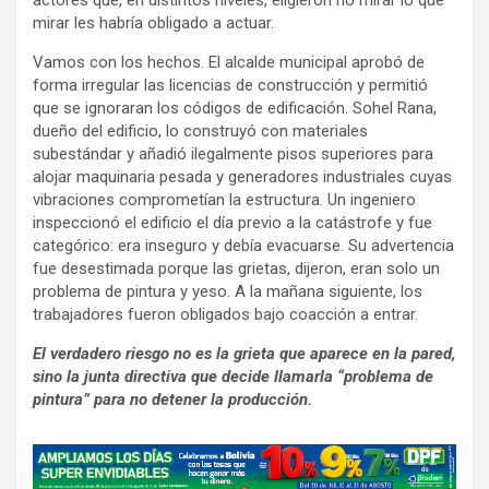
actores que, en distintos niveles, eligieron no mirar lo que
mirar les habría obligado a actuar.
Vamos con los hechos. El alcalde municipal aprobó de
forma irregular las licencias de construcción y permitió
que se ignoraran los códigos de edificación. Sohel Rana,
dueño del edificio, lo construyó con materiales
subestándar y añadió ilegalmente pisos superiores para
alojar maquinaria pesada y generadores industriales cuyas
vibraciones comprometían la estructura. Un ingeniero
inspeccionó el edificio el día previo a la catástrofe y fue
categórico: era inseguro y debía evacuarse. Su advertencia
fue desestimada porque las grietas, dijeron, eran solo un
problema de pintura y yeso. A la mañana siguiente, los
trabajadores fueron obligados bajo coacción a entrar.
El verdadero riesgo no es la grieta que aparece en la pared,
sino la junta directiva que decide llamarla “problema de
pintura” para no detener la producción.
A
d