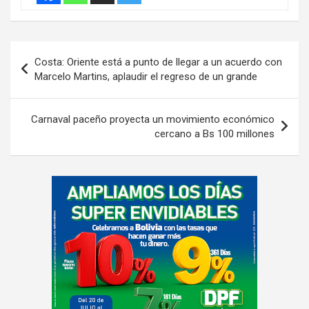
Navegación
Costa: Oriente está a punto de llegar a un acuerdo con
de
Marcelo Martins, aplaudir el regreso de un grande
entradas
Carnaval paceño proyecta un movimiento económico
cercano a Bs 100 millones
A
d
v
e
r
t
i