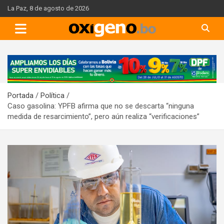
Skip
La Paz, 8 de agosto de 2026
to
content
A
d
v
Portada
Política
e
Caso gasolina: YPFB afirma que no se descarta “ninguna
r
medida de resarcimiento”, pero aún realiza “verificaciones”
t
i
s
e
m
e
n
t