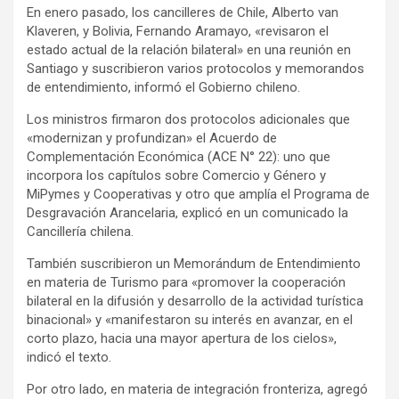
s
En enero pasado, los cancilleres de Chile, Alberto van
e
Klaveren, y Bolivia, Fernando Aramayo, «revisaron el
m
estado actual de la relación bilateral» en una reunión en
Santiago y suscribieron varios protocolos y memorandos
e
de entendimiento, informó el Gobierno chileno.
n
t
Los ministros firmaron dos protocolos adicionales que
«modernizan y profundizan» el Acuerdo de
:
Complementación Económica (ACE N° 22): uno que
incorpora los capítulos sobre Comercio y Género y
MiPymes y Cooperativas y otro que amplía el Programa de
Desgravación Arancelaria, explicó en un comunicado la
Cancillería chilena.
También suscribieron un Memorándum de Entendimiento
en materia de Turismo para «promover la cooperación
bilateral en la difusión y desarrollo de la actividad turística
binacional» y «manifestaron su interés en avanzar, en el
corto plazo, hacia una mayor apertura de los cielos»,
indicó el texto.
Por otro lado, en materia de integración fronteriza, agregó