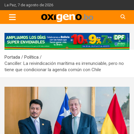
Skip
La Paz, 7 de agosto de 2026
to
content
A
d
v
Portada
Política
e
Canciller: La reivindicación marítima es irrenunciable, pero no
r
tiene que condicionar la agenda común con Chile
t
i
s
e
m
e
n
t