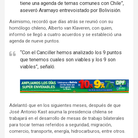
tiene una agenda de temas comunes con Chile”,
aseveró Aramayo entrevoistado por Bolivisión.
Asimismo, recordó que días atrás se reunió con su
homólogo chileno, Alberto van Klaveren, con quien,
informó se llegó a cuatro acuerdos y se estableció una
agenda de nueve puntos.
“Con el Canciller hemos analizado los 9 puntos
que tenemos cuales son viables y los 9 son
viables”, señaló.
A
d
v
Adelantó que en los siguientes meses, después de que
e
José Antonio Kast asuma la presidencia chilena se
r
trabajará en el desarrollo de mesas de trabajo bilaterales
t
para tocar temas referidos a seguridad, migración,
i
comercio, transporte, energía, hidrocarburos, entre otros.