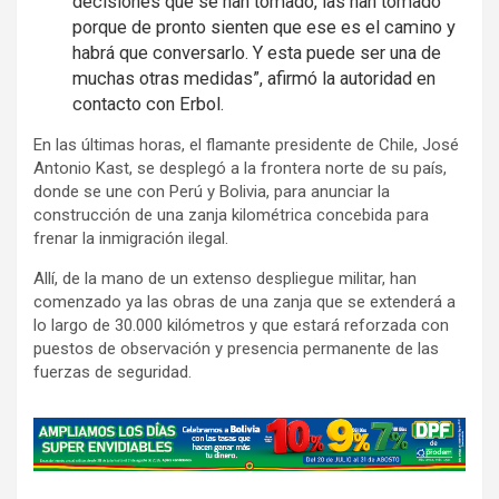
decisiones que se han tomado, las han tomado
porque de pronto sienten que ese es el camino y
habrá que conversarlo. Y esta puede ser una de
muchas otras medidas”, afirmó la autoridad en
contacto con Erbol.
En las últimas horas, el flamante presidente de Chile, José
Antonio Kast, se desplegó a la frontera norte de su país,
donde se une con Perú y Bolivia, para anunciar la
construcción de una zanja kilométrica concebida para
frenar la inmigración ilegal.
Allí, de la mano de un extenso despliegue militar, han
comenzado ya las obras de una zanja que se extenderá a
lo largo de 30.000 kilómetros y que estará reforzada con
puestos de observación y presencia permanente de las
fuerzas de seguridad.
A
d
v