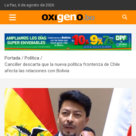
Skip
La Paz, 6 de agosto de 2026
to
content
A
d
v
Portada
Política
e
Canciller descarta que la nueva política fronteriza de Chile
r
afecta las relaciones con Bolivia
t
i
s
e
m
e
n
t