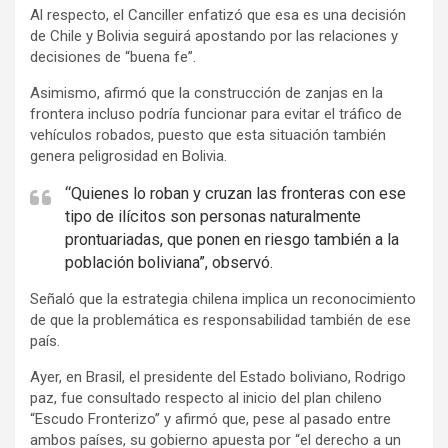
Al respecto, el Canciller enfatizó que esa es una decisión
e
de Chile y Bolivia seguirá apostando por las relaciones y
r
decisiones de “buena fe”.
t
Asimismo, afirmó que la construcción de zanjas en la
i
frontera incluso podría funcionar para evitar el tráfico de
s
vehículos robados, puesto que esta situación también
e
genera peligrosidad en Bolivia.
m
“Quienes lo roban y cruzan las fronteras con ese
e
tipo de ilícitos son personas naturalmente
n
prontuariadas, que ponen en riesgo también a la
t
población boliviana”, observó.
:
Señaló que la estrategia chilena implica un reconocimiento
de que la problemática es responsabilidad también de ese
país.
Ayer, en Brasil, el presidente del Estado boliviano, Rodrigo
paz, fue consultado respecto al inicio del plan chileno
“Escudo Fronterizo” y afirmó que, pese al pasado entre
ambos países, su gobierno apuesta por “el derecho a un