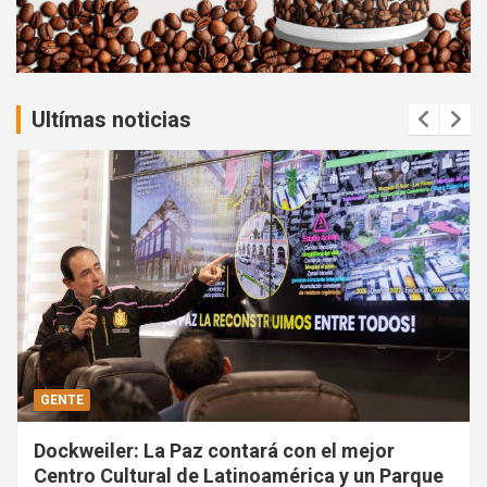
n
t
:
Ultímas noticias
GENTE
Dockweiler: La Paz contará con el mejor
Centro Cultural de Latinoamérica y un Parque