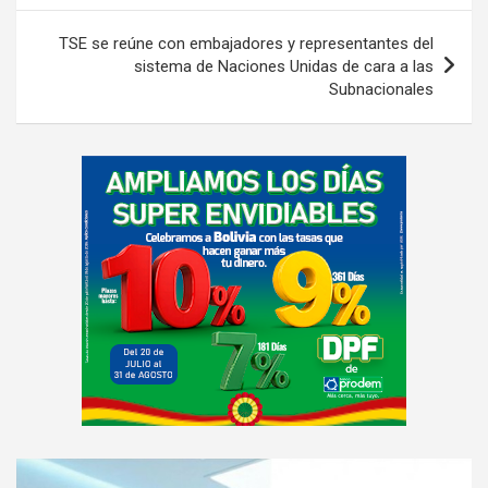
entradas
TSE se reúne con embajadores y representantes del
sistema de Naciones Unidas de cara a las
Subnacionales
A
d
v
e
r
t
i
s
e
m
e
A
n