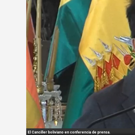
n
t
:
El Canciller boliviano en conferencia de prensa.