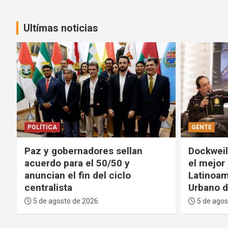
Ultímas noticias
GENTE
DEPORTES
Dockweiler: La Paz contará con
FIFA pide
el mejor Centro Cultural de
proyecto
Latinoamérica y un Parque
tolerará
Urbano de primer nivel
integrid
5 de agosto de 2026
5 de agos