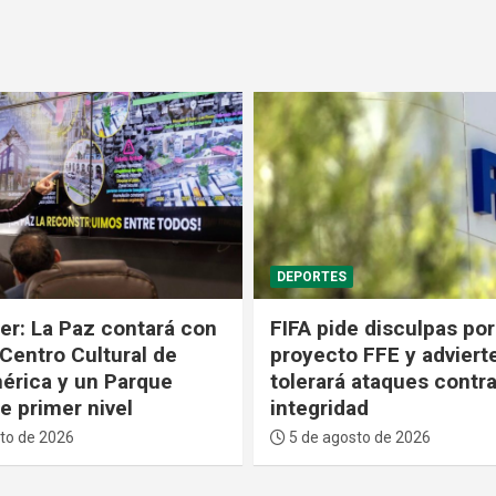
POLÍTICA
 disculpas por fallido
El dólar baja por cuarta
 FFE y advierte que no
consecutiva y valdrá B
 ataques contra su
desde el 6 al 10 de ago
ad
5 de agosto de 2026
to de 2026