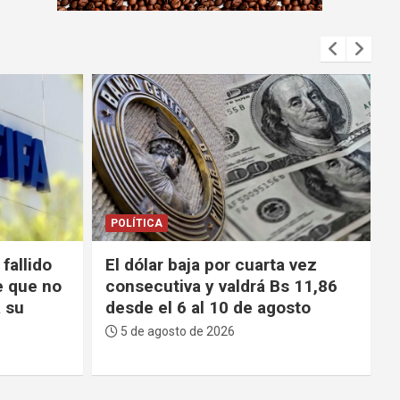
m
e
n
t
:
POLÍTICA
 vez
Choferes de La Paz reprochan
s 11,86
escasez de gasolina y advierten
sto
que el Gobierno “tiene los días
contados”
5 de agosto de 2026