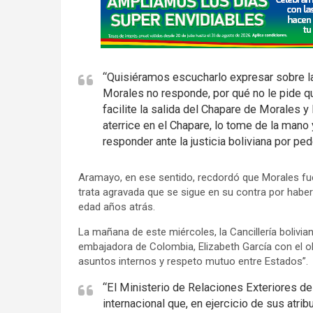
d
v
e
r
“Quisiéramos escucharlo expresar sobre la
t
Morales no responde, por qué no le pide q
i
facilite la salida del Chapare de Morales y 
s
aterrice en el Chapare, lo tome de la mano 
e
responder ante la justicia boliviana por pedo
m
e
Aramayo, en ese sentido, recdordó que Morales fue 
trata agravada que se sigue en su contra por hab
n
edad años atrás.
t
:
La mañana de este miércoles, la Cancillería bolivia
embajadora de Colombia, Elizabeth García con el obj
asuntos internos y respeto mutuo entre Estados”.
“El Ministerio de Relaciones Exteriores de
internacional que, en ejercicio de sus atri