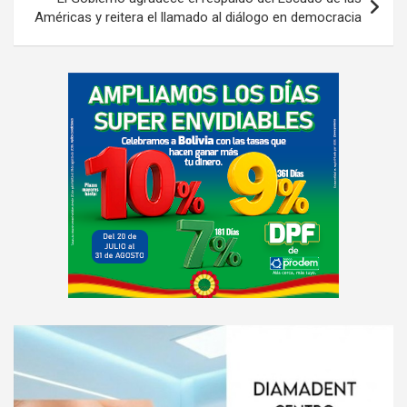
Américas y reitera el llamado al diálogo en democracia
A
d
v
e
r
t
i
s
e
m
e
A
n
d
t
v
: