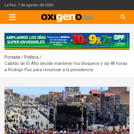
Skip
La Paz, 7 de agosto de 2026
to
content
A
d
v
Portada
Política
e
Cabildo de El Alto decide mantener los bloqueos y da 48 horas
r
a Rodrigo Paz para renunciar a la presidencia
t
i
s
e
m
e
n
t