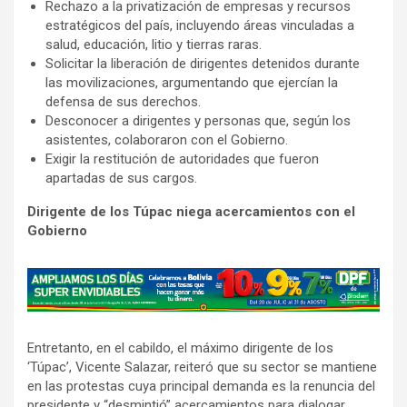
Rechazo a la privatización de empresas y recursos
estratégicos del país, incluyendo áreas vinculadas a
salud, educación, litio y tierras raras.
Solicitar la liberación de dirigentes detenidos durante
las movilizaciones, argumentando que ejercían la
defensa de sus derechos.
Desconocer a dirigentes y personas que, según los
asistentes, colaboraron con el Gobierno.
Exigir la restitución de autoridades que fueron
apartadas de sus cargos.
Dirigente de los Túpac niega acercamientos con el
Gobierno
A
d
v
Entretanto, en el cabildo, el máximo dirigente de los
e
‘Túpac’, Vicente Salazar, reiteró que su sector se mantiene
r
en las protestas cuya principal demanda es la renuncia del
t
presidente y “desmintió” acercamientos para dialogar.