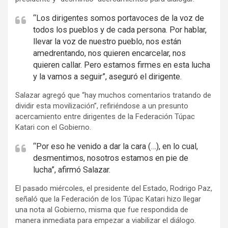
i
“Los dirigentes somos portavoces de la voz de
s
todos los pueblos y de cada persona. Por hablar,
e
llevar la voz de nuestro pueblo, nos están
m
amedrentando, nos quieren encarcelar, nos
e
quieren callar. Pero estamos firmes en esta lucha
n
y la vamos a seguir”, aseguró el dirigente.
t
Salazar agregó que “hay muchos comentarios tratando de
:
dividir esta movilización”, refiriéndose a un presunto
acercamiento entre dirigentes de la Federación Túpac
Katari con el Gobierno.
“Por eso he venido a dar la cara (…), en lo cual,
desmentimos, nosotros estamos en pie de
lucha”, afirmó Salazar.
El pasado miércoles, el presidente del Estado, Rodrigo Paz,
señaló que la Federación de los Túpac Katari hizo llegar
una nota al Gobierno, misma que fue respondida de
manera inmediata para empezar a viabilizar el diálogo.