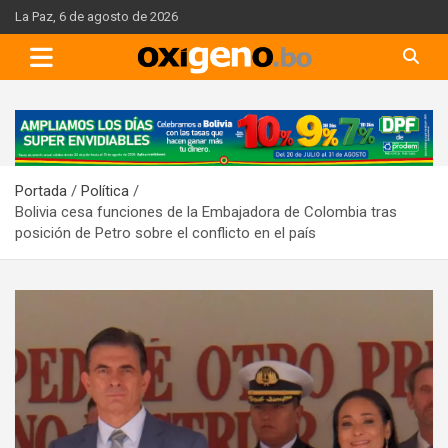
Skip
La Paz, 6 de agosto de 2026
to
content
A
d
v
Portada
Política
e
Bolivia cesa funciones de la Embajadora de Colombia tras
r
posición de Petro sobre el conflicto en el país
t
i
s
e
m
e
n
t