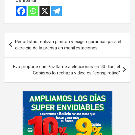
Compartir
Navegación
Periodistas realizan plantón y exigen garantías para el
de
ejercicio de la prensa en manifestaciones
entradas
Evo propone que Paz llame a elecciones en 90 días; el
Gobierno lo rechaza y dice es “conspirativo”
A
d
v
e
r
t