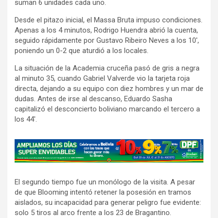
suman 6 unidades cada uno.
Desde el pitazo inicial, el Massa Bruta impuso condiciones.
Apenas a los 4 minutos, Rodrigo Huendra abrió la cuenta,
seguido rápidamente por Gustavo Ribeiro Neves a los 10′,
poniendo un 0-2 que aturdió a los locales.
La situación de la Academia cruceña pasó de gris a negra
al minuto 35, cuando Gabriel Valverde vio la tarjeta roja
directa, dejando a su equipo con diez hombres y un mar de
dudas. Antes de irse al descanso, Eduardo Sasha
capitalizó el desconcierto boliviano marcando el tercero a
los 44′.
A
d
v
El segundo tiempo fue un monólogo de la visita. A pesar
e
de que Blooming intentó retener la posesión en tramos
r
aislados, su incapacidad para generar peligro fue evidente:
t
solo 5 tiros al arco frente a los 23 de Bragantino.