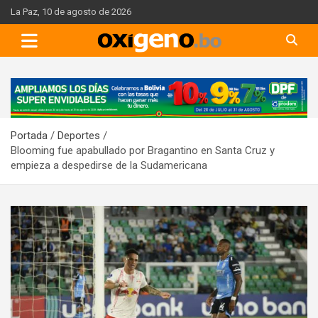
Skip
La Paz, 10 de agosto de 2026
to
content
A
d
v
Portada
Deportes
e
Blooming fue apabullado por Bragantino en Santa Cruz y
r
empieza a despedirse de la Sudamericana
t
i
s
e
m
e
n
t