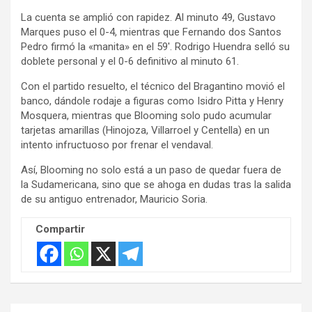
i
La cuenta se amplió con rapidez. Al minuto 49, Gustavo
s
Marques puso el 0-4, mientras que Fernando dos Santos
e
Pedro firmó la «manita» en el 59′. Rodrigo Huendra selló su
m
doblete personal y el 0-6 definitivo al minuto 61.
e
Con el partido resuelto, el técnico del Bragantino movió el
n
banco, dándole rodaje a figuras como Isidro Pitta y Henry
t
Mosquera, mientras que Blooming solo pudo acumular
:
tarjetas amarillas (Hinojoza, Villarroel y Centella) en un
intento infructuoso por frenar el vendaval.
Así, Blooming no solo está a un paso de quedar fuera de
la Sudamericana, sino que se ahoga en dudas tras la salida
de su antiguo entrenador, Mauricio Soria.
Compartir