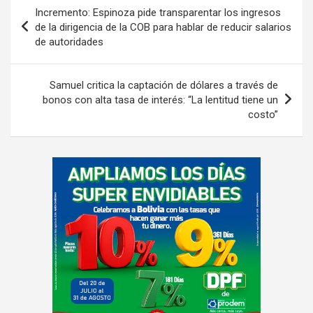
Navegación
Incremento: Espinoza pide transparentar los ingresos
de
de la dirigencia de la COB para hablar de reducir salarios
de autoridades
entradas
Samuel critica la captación de dólares a través de
bonos con alta tasa de interés: “La lentitud tiene un
costo”
A
d
v
e
r
t
i
s
e