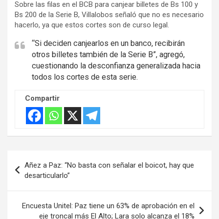
Sobre las filas en el BCB para canjear billetes de Bs 100 y
e
Bs 200 de la Serie B, Villalobos señaló que no es necesario
r
hacerlo, ya que estos cortes son de curso legal.
t
i
“Si deciden canjearlos en un banco, recibirán
otros billetes también de la Serie B”, agregó,
s
cuestionando la desconfianza generalizada hacia
e
todos los cortes de esta serie.
m
e
Compartir
n
t
:
Navegación
Añez a Paz: “No basta con señalar el boicot, hay que
de
desarticularlo”
entradas
Encuesta Unitel: Paz tiene un 63% de aprobación en el
eje troncal más El Alto; Lara solo alcanza el 18%