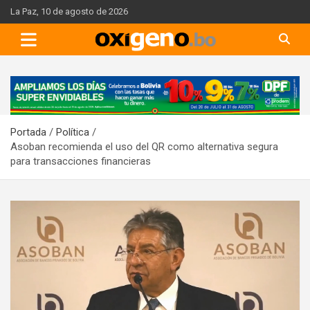
Skip
La Paz, 10 de agosto de 2026
to
content
A
d
v
Portada
Política
e
Asoban recomienda el uso del QR como alternativa segura
r
para transacciones financieras
t
i
s
e
m
e
n
t