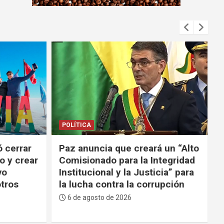
m
e
n
t
:
POLÍTICA
 un “Alto
Lara a Paz en la sesión por el 6
tegridad
de agosto: “Tenga la valentía de
cia” para
decir la verdad y reconocer los
upción
errores”
6 de agosto de 2026