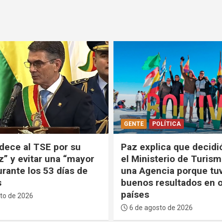
LÍTICA
POLÍTICA
ica que decidió cerrar
Paz anuncia que creará
terio de Turismo y crear
Comisionado para la In
cia porque tuvo
Institucional y la Justi
esultados en otros
la lucha contra la corr
6 de agosto de 2026
to de 2026