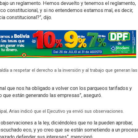
 bajo un reglamento. Hemos devuelto y tenemos el reglamento,
rco constitucional, y si no entendemos estamos mal, es decir,
a constitucional?”, dijo.
aldía a respetar el derecho a la inversión y al trabajo que generan las
nal que nos ha obligado a volver con los parqueos tarifados y
ajo que están generando las empresas”, aseguró.
pal, Arias indicó que el Ejecutivo ya envió sus observaciones.
servaciones a la ley, diciéndoles que no la pueden aprobar,
 escuchado eco, y yo creo que se están sometiendo a un proces
nazado defender sus intereses”, mencionó.