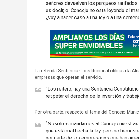
señores devuelvan los parqueos tarifados
es decir, el Concejo no está leyendo el ma
¿voy a hacer caso a una ley o a una sentenci
A
d
v
e
r
La referida Sentencia Constitucional obliga a la Alc
t
empresas que operan el servicio.
i
“Los reitero, hay una Sentencia Constitucio
s
respetar el derecho de la inversión y trab
e
m
Por otra parte, respecto al tema del Concejo Munici
e
n
“Nosotros mandamos al Concejo nuestras ob
t
que está mal hecha la ley, pero no hemos
por parte de los empresarios que han ame