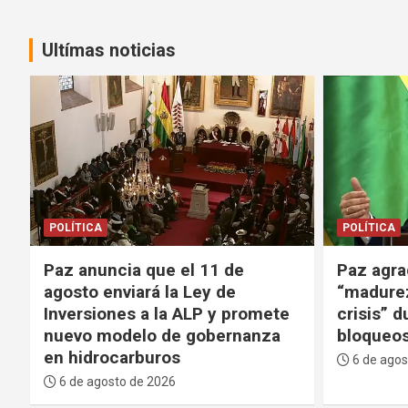
Ultímas noticias
POLÍTICA
GENTE
PO
Paz agradece al TSE por su
Paz expl
“madurez” y evitar una “mayor
el Minis
crisis” durante los 53 días de
una Agen
bloqueos
buenos r
países
6 de agosto de 2026
6 de agos