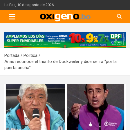
Skip
La Paz, 10 de agosto de 2026
to
content
A
d
v
Portada
Política
e
Arias reconoce el triunfo de Dockweiler y dice se irá “por la
r
puerta ancha”
t
i
s
e
m
e
n
t