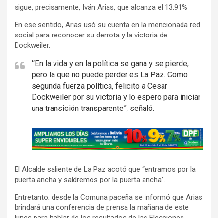
sigue, precisamente, Iván Arias, que alcanza el 13.91%
En ese sentido, Arias usó su cuenta en la mencionada red
social para reconocer su derrota y la victoria de
Dockweiler.
“En la vida y en la política se gana y se pierde,
pero la que no puede perder es La Paz. Como
segunda fuerza política, felicito a Cesar
Dockweiler por su victoria y lo espero para iniciar
una transición transparente”, señaló.
A
d
v
El Alcalde saliente de La Paz acotó que “entramos por la
e
puerta ancha y saldremos por la puerta ancha”.
r
t
Entretanto, desde la Comuna paceña se informó que Arias
brindará una conferencia de prensa la mañana de este
i
lunes para hablar de los resultados de las Elecciones