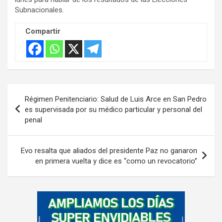
s
Subnacionales.
e
m
Compartir
e
n
t
:
Navegación
Régimen Penitenciario: Salud de Luis Arce en San Pedro
de
es supervisada por su médico particular y personal del
penal
entradas
Evo resalta que aliados del presidente Paz no ganaron
en primera vuelta y dice es “como un revocatorio”
A
d