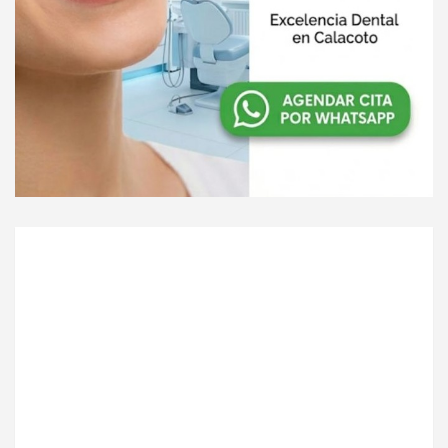
m
e
n
t
: