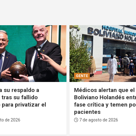
POLÍTICA
alertan que el Hospital
Comandante de las FF
o Holandés entra en
ratifica que defenderá 
ica y temen por los
estabilidad del Gobiern
s
voluntad del pueblo no
negocia”
to de 2026
7 de agosto de 2026