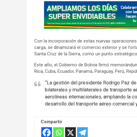
A
d
v
e
r
Con la incorporación de estas nuevas operaciones s
t
carga, se dinamizará el comercio exterior y se fort
i
Santa Cruz de la Sierra, como un punto estratégico 
s
Este año, el Gobierno de Bolivia firmó memorándums
e
Rica, Cuba, Ecuador, Panamá, Paraguay, Perú, Repú
m
“La gestión del presidente Rodrigo Paz des
e
bilaterales y multilaterales de transporte
n
aerolíneas internacionales, ampliando la 
t
desarrollo del transporte aéreo comercial y
:
Compartir