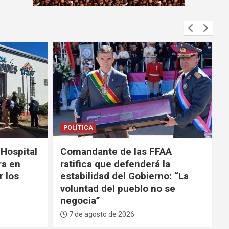
m
e
n
t
:
POLÍTICA
SEGURIDAD
AA
Tras ola de violencia, el
la
Gobierno anuncia que
o: “La
participará de la Coalición de
 se
las Américas contra los
carteles
7 de agosto de 2026