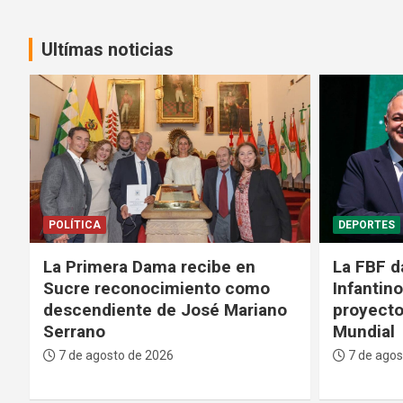
Ultímas noticias
DEPORTES
GENTE
La FBF da su respaldo a
Médicos 
Infantino tras su fallido
Bolivian
proyecto para privatizar el
fase crít
Mundial
paciente
7 de agosto de 2026
7 de agos