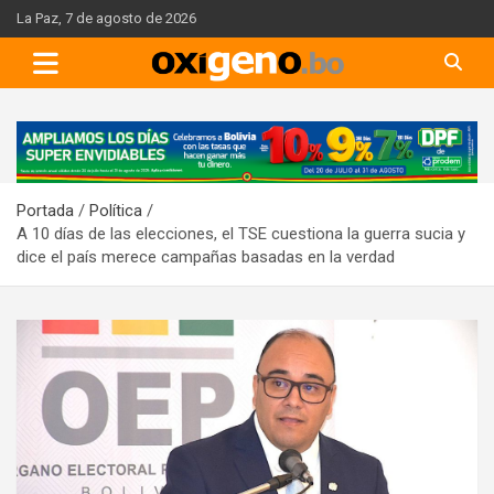
Skip
La Paz, 7 de agosto de 2026
to
content
A
d
v
Portada
Política
e
A 10 días de las elecciones, el TSE cuestiona la guerra sucia y
r
dice el país merece campañas basadas en la verdad
t
i
s
e
m
e
n
t