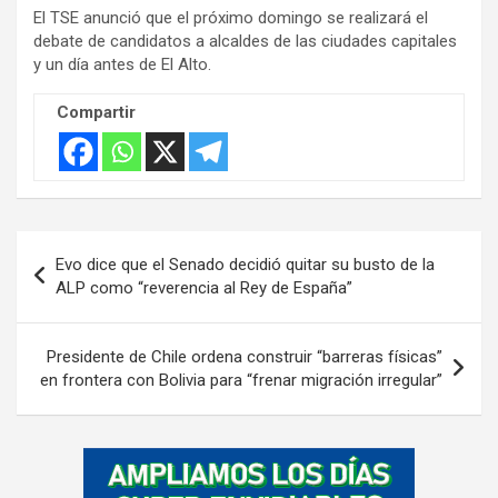
s
El TSE anunció que el próximo domingo se realizará el
e
debate de candidatos a alcaldes de las ciudades capitales
m
y un día antes de El Alto.
e
Compartir
n
t
:
Navegación
Evo dice que el Senado decidió quitar su busto de la
de
ALP como “reverencia al Rey de España”
entradas
Presidente de Chile ordena construir “barreras físicas”
en frontera con Bolivia para “frenar migración irregular”
A
d