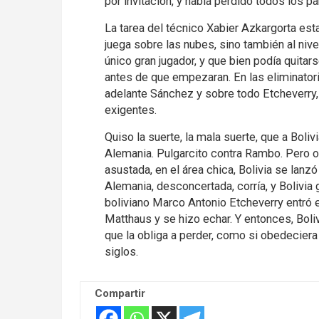
por invitación, y había perdido todos los pa
La tarea del técnico Xabier Azkargorta est
juega sobre las nubes, sino también al nivel
único gran jugador, y que bien podía quitar
antes de que empezaran. En las eliminatori
adelante Sánchez y sobre todo Etcheverry, 
exigentes.
Quiso la suerte, la mala suerte, que a Boliv
Alemania. Pulgarcito contra Rambo. Pero oc
asustada, en el área chica, Bolivia se lanzó
Alemania, desconcertada, corría, y Bolivia go
boliviano Marco Antonio Etcheverry entró 
Matthaus y se hizo echar. Y entonces, Boli
que la obliga a perder, como si obedeciera
siglos.
Compartir