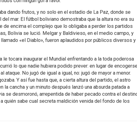
rtidos con ningún gol a favor.
aba dando frutos, y no solo en el estadio de La Paz, donde se
 del mar. El fútbol boliviano demostraba que la altura no era su
se de encima el complejo que lo obligaba a perder los partidos
as, Bolivia se lució. Melgar y Baldivieso, en el medio campo, y
llamado «el Diablo», fueron aplaudidos por públicos diversos y
ia le tocara inaugurar el Mundial enfrentando a la toda poderosa
urrió lo que nadie hubiera podido prever: en lugar de encogerse
 al ataque. No jugó de igual a igual, no: jugó de mayor a menor.
zaba. Y así fue hasta que, a cierta altura del partido, el astro
en la cancha y un minuto después lanzó una absurda patada a
via se desmoronó, arrepentida de haber pecado contra el destin
 a quién sabe cual secreta maldición venida del fondo de los