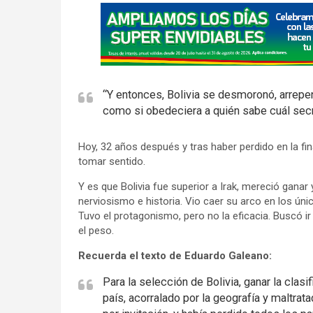
A
d
v
e
r
“Y entonces, Bolivia se desmoronó, arrepen
t
como si obedeciera a quién sabe cuál secre
i
s
Hoy, 32 años después y tras haber perdido en la fina
e
tomar sentido.
m
Y es que Bolivia fue superior a Irak, mereció ganar 
e
nerviosismo e historia. Vio caer su arco en los ún
n
Tuvo el protagonismo, pero no la eficacia. Buscó ir
t
el peso.
:
Recuerda el texto de Eduardo Galeano:
Para la selección de Bolivia, ganar la clasi
país, acorralado por la geografía y maltrat