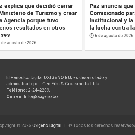
ica que decidió cerrar
Paz anuncia que creará
terio de Turismo y crear
Comisionado para la In
cia porque tuvo
Institucional y la Justi
esultados en otros
la lucha contra la corr
6 de agosto de 2026
to de 2026
El Periódico Digital
OXIGENO.BO
, es desarrollado y
administrado por Gen Film & Crossmedia Ltda.
Teléfono:
2-2442209.
Correo:
Info@oxigeno.bo
opyright © 2026
Oxígeno Digital
© Todos los derechos reservado