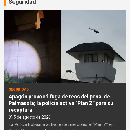
t
Seguridad
i
s
e
m
e
n
t
:
SEGURIDAD
Apagón provocó fuga de reos del penal de
Palmasola; la policía activa “Plan Z” para su
recaptura
5 de agosto de 2026
La Policía Boliviana activó este miércoles el “Plan Z” en