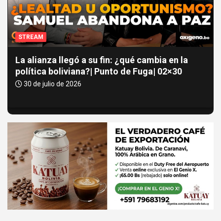
t
:
STREAM
La alianza llegó a su fin: ¿qué cambia en la
política boliviana?| Punto de Fuga| 02×30
30 de julio de 2026
A
d
v
e
r
t
i
s