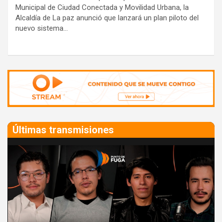
Municipal de Ciudad Conectada y Movilidad Urbana, la
Alcaldía de La paz anunció que lanzará un plan piloto del
nuevo sistema…
A
d
v
e
r
Últimas transmisiones
t
i
s
e
m
e
n