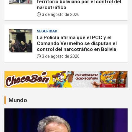
territorio boliviano por el control del
narcotráfico
3 de agosto de 2026
SEGURIDAD
La Policía afirma que el PCC y el
Comando Vermelho se disputan el
control del narcotráfico en Bolivia
3 de agosto de 2026
A
d
v
e
Mundo
r
t
i
s