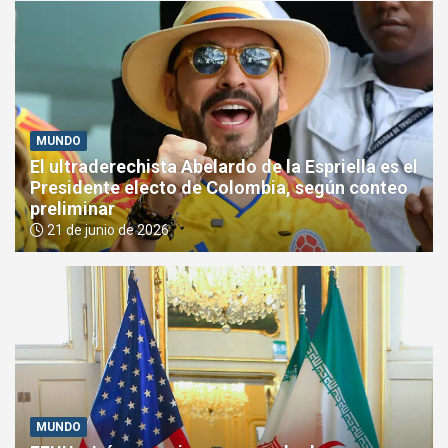
MUNDO
El ultraderechista Abelardo de la Espriella es el
Presidente electo de Colombia, según conteo
preliminar
21 de junio de 2026
MUNDO