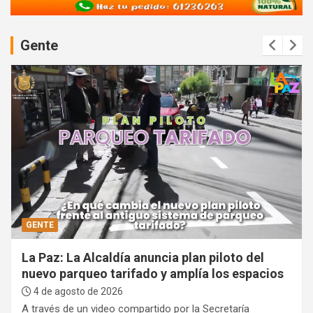
v
e
Gente
r
t
i
s
e
m
e
n
t
:
GENTE
La Paz: La Alcaldía anuncia plan piloto del
nuevo parqueo tarifado y amplía los espacios
4 de agosto de 2026
A través de un video compartido por la Secretaría