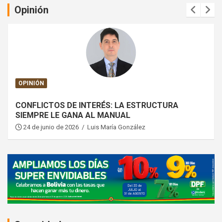
Opinión
e
m
e
n
t
:
OPINIÓN
CONFLICTOS DE INTERÉS: LA ESTRUCTURA
SIEMPRE LE GANA AL MANUAL
24 de junio de 2026 / Luis María González
A
d
v
e
r