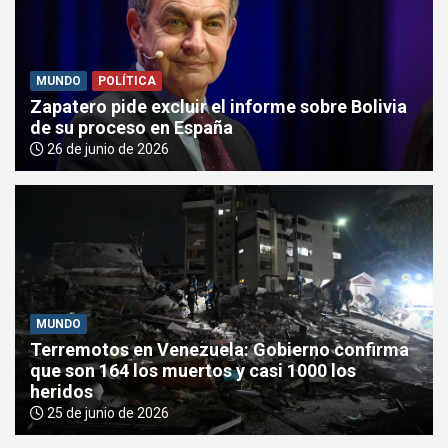
e
m
e
MUNDO
POLÍTICA
n
Zapatero pide excluir el informe sobre Bolivia
t
de su proceso en España
:
26 de junio de 2026
MUNDO
Terremotos en Venezuela: Gobierno confirma
que son 164 los muertos y casi 1000 los
heridos
25 de junio de 2026